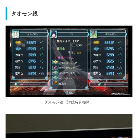
タオモン銀
タオモン銀（討伐時究極体）