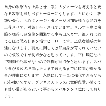
自身の攻撃力を上昇させ、敵に大ダメージを与えると更
なる攻撃を繰り出すヒーローになります。とにかく、攻
撃や会心、会心ダメージ・ダメージ追加等様々な能力を
上昇させて、対策し辛くされています。キルする度に魔
眼を獲得し致命傷を回避する事も出来ます。鍛えれば鍛
えるほど恐ろしさを増すヒーローです。上級者編成の常
連になります。弱点に関しては私自身が育てれていない
ので仮説ですが制御かなと思っています。正に脳筋なの
で制御の記載がないので制御が弱点かと思います。スパ
ルタが３位の理由は最大まで鍛えるまでに時間が掛かる
事が理由になります、永劫にして一気に強化できるなら
ば心強いですが、ダフネとカトラスは覚醒段階が甘くて
も使い道があるという事からスパルタを３位にしており
ます。