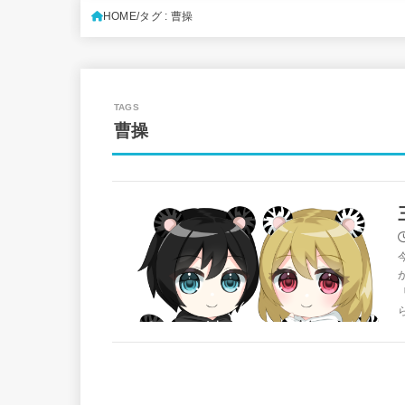
HOME
タグ : 曹操
曹操