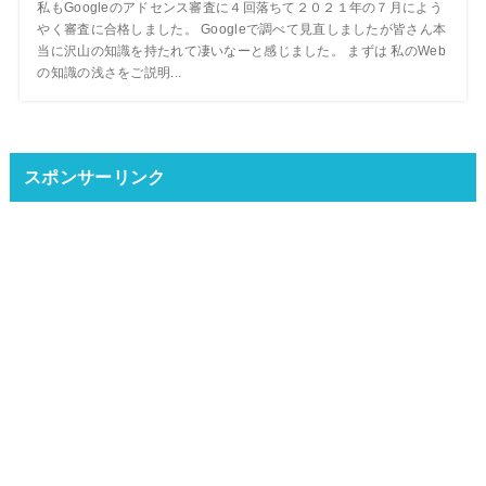
私もGoogleのアドセンス審査に４回落ちて２０２１年の７月によう
やく審査に合格しました。 Googleで調べて見直しましたが皆さん本
当に沢山の知識を持たれて凄いなーと感じました。 まずは 私のWeb
の知識の浅さをご説明...
スポンサーリンク