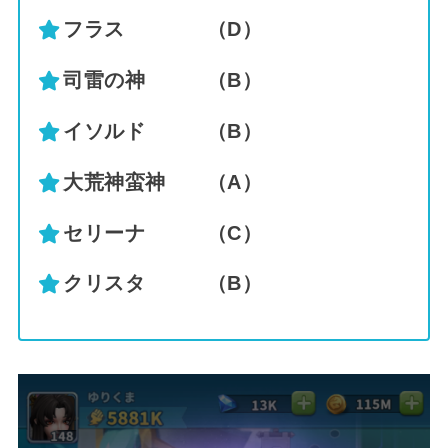
フラス （D）
司雷の神 （B）
イソルド （B）
大荒神蛮神 （A）
セリーナ （C）
クリスタ （B）