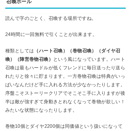
召喚ホール
読んで字のごとく、召喚する場所ですね。
24時間に一回無料で引くことが出来ます。
種類としては
（ハート召喚）（巻物召喚）（ダイヤ召
喚）（陣営巻物召喚）
という風になっています。ハート
召喚は最もハードルが低くフレンドに毎日送ったり送ら
れたりと徐々に貯まります。一方巻物召喚は特典がいっ
ぱいなんだけど手に入れる方法が少なかったりします。
序盤こそストーリークリアでそこそこ手に入りますが後
半は敵が強すぎて身動きとれなくなって巻物が欲しい！
みたいな状態になったりします。
巻物10個とダイヤ2200個は同価値という扱いになって