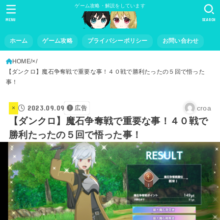
ゲーム攻略・解説をしています
MENU
SEARCH
ホーム
ゲーム攻略
プライバシーポリシー
お問い合わせ
HOME
×
【ダンクロ】魔石争奪戦で重要な事！４０戦で勝利たったの５回で悟った
事！
2023.09.09
croa
×
広告
【ダンクロ】魔石争奪戦で重要な事！４０戦で
勝利たったの５回で悟った事！