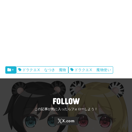
×
ドラクエⅩ なつき 魔物
ドラクエⅩ 魔物使い
FOLLOW