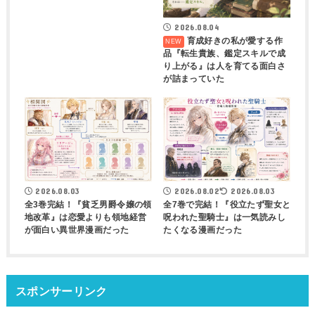
2026.08.04
育成好きの私が愛する作
品『転生貴族、鑑定スキルで成
り上がる』は人を育てる面白さ
が詰まっていた
2026.08.03
2026.08.02
2026.08.03
全3巻完結！『貧乏男爵令嬢の領
全7巻で完結！『役立たず聖女と
地改革』は恋愛よりも領地経営
呪われた聖騎士』は一気読みし
が面白い異世界漫画だった
たくなる漫画だった
スポンサーリンク