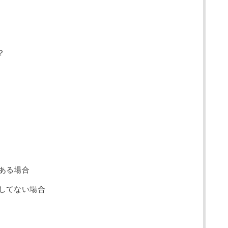
？
ある場合
してない場合