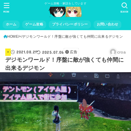
ゲーム攻略・解説をしています
MENU
SEARCH
ホーム
ゲーム攻略
プライバシーポリシー
お問い合わせ
HOME
×
デジモンワールド！序盤に敵が強くても仲間に出来るデジモン
2021.08.21
2025.07.06
croa
×
広告
デジモンワールド！序盤に敵が強くても仲間に
出来るデジモン