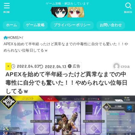
ゲーム攻略・解説をしています
MENU
SEARCH
ホーム
ゲーム攻略
プライバシーポリシー
お問い合わせ
HOME
×
APEXを始めて半年経ったけど異常なまでの中毒性に自分でも驚いた！！や
められない位毎日してるｗ
2022.04.03
2022.04.13
croa
×
広告
APEXを始めて半年経ったけど異常なまでの中
毒性に自分でも驚いた！！やめられない位毎日
してるｗ