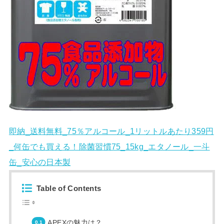
即納_送料無料_75％アルコール_1リットルあたり359円
_何缶でも買える！除菌習慣75_15kg_エタノール_一斗
缶_安心の日本製
Table of Contents
APEXの魅力は？