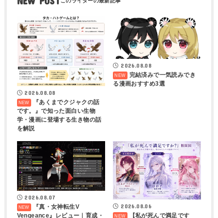
NEW POST
2026.08.08
完結済みで一気読みでき
る漫画おすすめ3選
2026.08.08
『あくまでクジャクの話
です。』で知った面白い生物
学・漫画に登場する生き物の話
を解説
2026.08.07
2026.08.06
『真・女神転生V
Vengeance』レビュー｜育成・
【私が死んで満足です